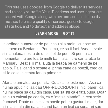
This site uses cookies from Google to deliver its services
politically correct
and to analyze traffic. Your IP address and user-agent are
shared with Google along with performance and security
metrics to ensure quality of service, generate usage
statistics, and to detect and address abuse.
miercuri, 23 iulie 2014
Mahalaua blogosferica - Alti lautari
LEARN MORE
GOT IT
In ordinea numerelor de pe tricou si a ordinii cunoscute
incepem cu Beniamin. Poet omu, ce sa ii faci. Avea nevoie
si mahalaua nostra de un suflet de poet. Si pentru ca
momentan nu are foarte multi bani, sta intr-o camarutza la
Marinarul Beat si ii mai ajuta la treaba pe oamenii de pe
acolo. Pa si cand o scoate el prima carte de poezii, cred ca
isi ia casa in centru langa primarie.
Alana e urmatoarea pe lista. Cu asta io ieste rude ! Asa ca
nu ma apuc nici sa dau OFF-RECORDURI si nici pareri, ca
nu imi place sa dau din casa. Dar sa stii ca e fata buna. Doar
sa nu o calcati pe coada, ca e “matza blanda”. In rest scrie
frumusel. Poate un pic cam poetic pebtru gusturili mele, dar
isi mai spala din pacate cand baga un text cu suparari sau