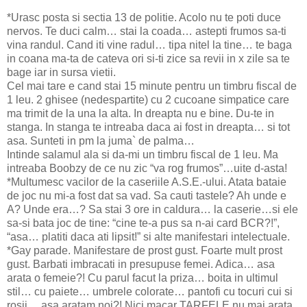
*Urasc posta si sectia 13 de politie. Acolo nu te poti duce
nervos. Te duci calm… stai la coada… astepti frumos sa-ti
vina randul. Cand iti vine radul… tipa nitel la tine… te baga
in coana ma-ta de cateva ori si-ti zice sa revii in x zile sa te
bage iar in sursa vietii.
Cel mai tare e cand stai 15 minute pentru un timbru fiscal de
1 leu. 2 ghisee (nedespartite) cu 2 cucoane simpatice care
ma trimit de la una la alta. In dreapta nu e bine. Du-te in
stanga. In stanga te intreaba daca ai fost in dreapta… si tot
asa. Sunteti in pm la juma` de palma…
Intinde salamul ala si da-mi un timbru fiscal de 1 leu. Ma
intreaba Boobzy de ce nu zic “va rog frumos”…uite d-asta!
*Multumesc vacilor de la caseriile A.S.E.-ului. Atata bataie
de joc nu mi-a fost dat sa vad. Sa cauti tastele? Ah unde e
A? Unde era…? Sa stai 3 ore in caldura… la caserie…si ele
sa-si bata joc de tine: “cine te-a pus sa n-ai card BCR?!”,
“asa… platiti daca ati lipsit!” si alte manifestari intelectuale.
*Gay parade. Manifestare de prost gust. Foarte mult prost
gust. Barbati imbracati in presupuse femei. Adica… asa
arata o femeie?! Cu parul facut la priza… boita in ultimul
stil… cu paiete… umbrele colorate… pantofi cu tocuri cui si
rosii… asa aratam noi?! Nici macar TARFELE nu mai arata