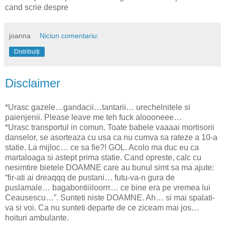
cand scrie despre
joanna
Niciun comentariu:
Distribuiți
Disclaimer
*Urasc gazele…gandacii…tantarii… urechelnitele si
paienjenii. Please leave me teh fuck aloooneee…
*Urasc transportul in comun. Toate babele vaaaai mortisorii
danselor, se asorteaza cu usa ca nu cumva sa rateze a 10-a
statie. La mijloc… ce sa fie?! GOL. Acolo ma duc eu ca
martaloaga si astept prima statie. Cand opreste, calc cu
nesimtire bietele DOAMNE care au bunul simt sa ma ajute:
“fir-ati ai dreaqqq de pustani… futu-va-n gura de
puslamale… bagabontiiiloorrr… ce bine era pe vremea lui
Ceausescu…”. Sunteti niste DOAMNE. Ah… si mai spalati-
va si voi. Ca nu sunteti departe de ce ziceam mai jos…
hoituri ambulante.