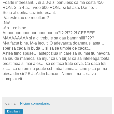
Foarte interesant… si a 3-a zi banuiesc ca ma costa 450
RON. Si a 4-a… vreo 600 RON…si tot asa. Dar fie…
Se ia al doilea caz interesant:
-Va este rau de recoltare?
-Nu!
-Ah…ce bine…
Auuuuuuuuuuuuuuuuuuuuuuu?!?!?!??!?! CEEEEE
MAAAAAAAA si aici trebuie sa dau bannnniiii????
M-a facut bine. M-a lecuit. O adevarata doamna si asta…
sper sa cada in buda… si sa se umple de cacat…
Astea fiind spuse… astept ziua in care sa nu mai fiu nevoita
sa iau de maneca, sa injur ca un birjar ca sa inteleaga toata
prostimea si mai ales… sa se faca frate ceva. Ca daca toti
zic… ca un om nu poate schimba lumea… cine pica prima
piesa din sir? BULA din bancuri. Nimeni ma… sa va
complaceti.
joanna
Niciun comentariu:
Distribuiți