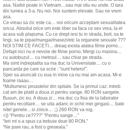
asa. Naibii poate in Vietnam…sau mai stiu eu unde. O tara
din lumea a 3-a. Nu noi. Noi suntem elevate. Sau ne vrem
asa.
Ce vreau sa zic este ca… noi oricum acceptam sexualitatea
oricui. Absolut orice om este liber sa faca ce sex vrea, la el
acasa sub plapuma. Cu ce drept iesi tu in strada, boit, sa te
lingi, sa te pipai/mangai/masezi/etc la organele sexuale ???
NOI STIM CE FACETI… dreaq exista atatea filme porno…
Defapt nici nu e nevoie de filme porno. Mergi cu masina…
cu autobuzul… cu metroul… sau chiar pe strada.
Ma simt indreptatita sa ma duc la Universitate… cu o
pancarda pe care sa scrie : “sunt hetero!”.
Sper sa aruncati cu oua in mine ca nu mai am acasa. Mi-e
foame raaau…
*Multumesc proastelor din spitale. Se ia primul caz: intreb
cat am de platit a doua zi pentru sange. 80 RON sangele.
Buuun, zic eu. A doua zi… ma duc cu fisa de la laborator
pentru recoltare… se uita adanc in ochii mei gingasi… bate
nitel genele…si ziiiice… ;;) 260 RON va rog.
=)) “Pentru ce????” “Pentru sange…”
“Ieri mi s-a spus ca trebuie doar 80 RON.”
“Ne pare rau, a fost o greseala.”