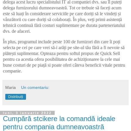
delega acest lucru specialistului IT al companiei dvs. sau îl puteți
delega furnizorului dumneavoastră. Tot ce trebuie să faceți acum
este să luați în considerare serviciile pe care doriți să le vindeți și
vânzătorii cu care doriți să colaborați. În plus, veți primi asistență
tehnică continuă fără costuri suplimentare pe durata parteneriatului
dvs. de afaceri.
În plus, programul include peste 100 de furnizori din care îi poți
selecta pe cei pe care vrei să-i arăți pe site-ul tău fără a fi nevoie să
plătești suplimentar. Opteaza pentru softul propus de Quick Sell
pentru ca acestia ofera posibilitatea de achiziționaree la cele mai
bune costuri de pe piață si poate oferi câteva beneficii vitale pentru
companie.
Maria
Un comentariu:
Distribuiți
luni, 3 ianuarie 2022
Cumpără stcikere la comandă ideale
pentru compania dumneavoastră