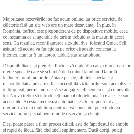
Majoritatea rezervărilor se fac acum online, iar orice serviciu de
călătorie fără un site web are un mare dezavantaj. În plus, în
România, traficul este preponderent de pe dispozitive mobile, ceea
ce inseamna ca si agentiile de turism trebuie sa ia masuri in acest
sens. Ca rezultat, reconfigurarea site-ului dvs. folosind Quick Sell
asigură că acesta va funcționa pe orice dispozitiv conectat la
internet, cum ar fi un laptop, tabletă sau smartphone.
Disponibilitatea și prețurile fluctuează rapid din cauza numeroaselor
oferte speciale care se schimbă de la minut la minut. Datorită
includerii unui motor de căutare pe site, ofertele speciale și
disponibilitatea pe care o face accesibilă vizitatorilor sunt actualizate
în timp real, permițându-le să se angajeze eficient cu ei și cu nevoile
lor. Nu va trebui să introduceți manual ofertele odată ce acestea sunt
accesibile. Acesta efectuează automat acest lucru pentru dvs.,
oferindu-vă mai mult timp pentru a vă concentra pe extinderea
serviciilor, în special pentru noile rezervări și clienți.
Deși poate părea a fi un proces dificil, este de fapt destul de simplu
și rapid de făcut, fără cheltuieli suplimentare. Dacă doriți, puteți