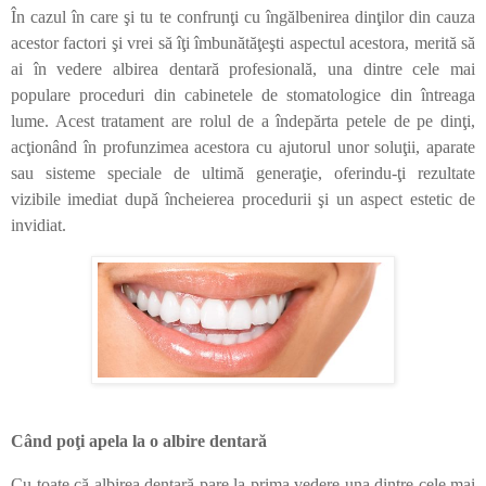
În cazul în care şi tu te confrunţi cu îngălbenirea dinţilor din cauza
acestor factori şi vrei să îţi îmbunătăţeşti aspectul acestora, merită să
ai în vedere albirea dentară profesională, una dintre cele mai
populare proceduri din cabinetele de stomatologice din întreaga
lume. Acest tratament are rolul de a îndepărta petele de pe dinţi,
acţionând în profunzimea acestora cu ajutorul unor soluţii, aparate
sau sisteme speciale de ultimă generaţie, oferindu-ţi rezultate
vizibile imediat după încheierea procedurii şi un aspect estetic de
invidiat.
Când poţi apela la o albire dentară
Cu toate că albirea dentară pare la prima vedere una dintre cele mai