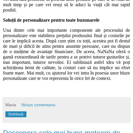
mult timp și pe care vei reuși să le aduci la viață cât mai rapid
posibil.
Soluții de personalizare pentru toate buzunarele
Una dintre cele mai importante componente ale procesului de
personalizare este stabilirea prețului produsului final și costurile pe
care le implică acesta. După cum știm cu toții, acestea pot fi destul
de mari și dificil de atins pentru anumite persoane, care nu dispun
de o mulțime de avantaje financiare. De aceea, NaNaNa oferă o
gamă extraordinară de tarife pentru a se potrivi tuturor gusturilor și,
mai important, tuturor nevoilor. Ei subliniază astfel idea vă poți
achiziționa itemi de calitate, la costuri care să nu implice un efort
foarte mare. Mai mult, cu ajutorul lor vei intra în posesia unor bluze
personalizate care te vor reprezenta în orice fel de context.
Maria
Niciun comentariu:
Distribuiți
Descopera cele mai bune motoare de