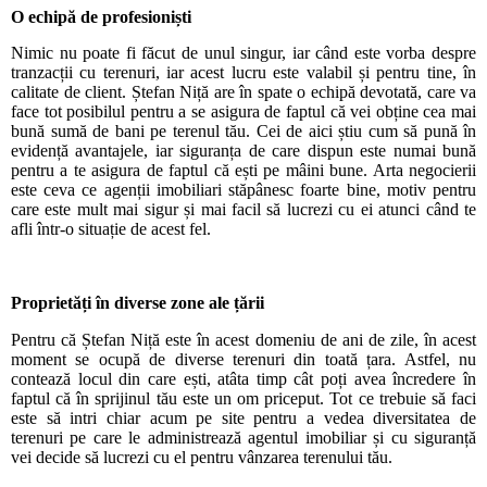
O echipă de profesioniști
Nimic nu poate fi făcut de unul singur, iar când este vorba despre
tranzacții cu terenuri, iar acest lucru este valabil și pentru tine, în
calitate de client. Ștefan Niță are în spate o echipă devotată, care va
face tot posibilul pentru a se asigura de faptul că vei obține cea mai
bună sumă de bani pe terenul tău. Cei de aici știu cum să pună în
evidență avantajele, iar siguranța de care dispun este numai bună
pentru a te asigura de faptul că ești pe mâini bune. Arta negocierii
este ceva ce agenții imobiliari stăpânesc foarte bine, motiv pentru
care este mult mai sigur și mai facil să lucrezi cu ei atunci când te
afli într-o situație de acest fel.
Proprietăți în diverse zone ale țării
Pentru că Ștefan Niță este în acest domeniu de ani de zile, în acest
moment se ocupă de diverse terenuri din toată țara. Astfel, nu
contează locul din care ești, atâta timp cât poți avea încredere în
faptul că în sprijinul tău este un om priceput. Tot ce trebuie să faci
este să intri chiar acum pe site pentru a vedea diversitatea de
terenuri pe care le administrează agentul imobiliar și cu siguranță
vei decide să lucrezi cu el pentru vânzarea terenului tău.