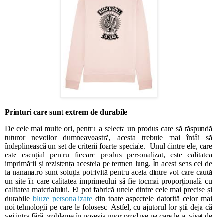
Printuri care sunt extrem de durabile
De cele mai multe ori, pentru a selecta un produs care să răspundă
tuturor nevoilor dumneavoastră, acesta trebuie mai întâi să
îndeplinească un set de criterii foarte speciale.
Unul dintre ele, care
este esențial pentru fiecare produs personalizat, este calitatea
imprimării și rezistența acesteia pe termen lung. În acest sens cei de
la nanana.ro sunt soluția potrivită pentru aceia dintre voi care caută
un site în care calitatea imprimeului să fie tocmai proporțională cu
calitatea materialului. Ei pot fabrică unele dintre cele mai precise și
durabile
bluze personalizate
din toate aspectele datorită celor mai
noi tehnologii pe care le folosesc. Astfel, cu ajutorul lor știi deja că
vei intra fără probleme în posesia unor produse pe care le-ai visat de