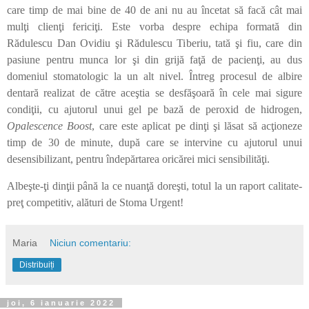
care timp de mai bine de 40 de ani nu au încetat să facă cât mai
mulţi clienţi fericiţi. Este vorba despre echipa formată din
Rădulescu Dan Ovidiu şi Rădulescu Tiberiu, tată şi fiu, care din
pasiune pentru munca lor şi din grijă faţă de pacienţi, au dus
domeniul stomatologic la un alt nivel. Întreg procesul de albire
dentară realizat de către aceştia se desfăşoară în cele mai sigure
condiţii, cu ajutorul unui gel pe bază de peroxid de hidrogen,
Opalescence Boost
, care este aplicat pe dinţi şi lăsat să acţioneze
timp de 30 de minute, după care se intervine cu ajutorul unui
desensibilizant, pentru îndepărtarea oricărei mici sensibilităţi.
Albeşte-ţi dinţii până la ce nuanţă doreşti, totul la un raport calitate-
preţ competitiv, alături de Stoma Urgent!
Maria
Niciun comentariu:
Distribuiți
joi, 6 ianuarie 2022