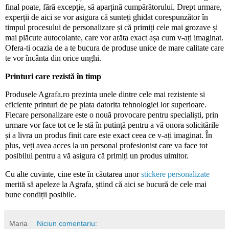
final poate, fără excepție, să aparțină cumpărătorului. Drept urmare,
experții de aici se vor asigura că sunteți ghidat corespunzător în
timpul procesului de personalizare și că primiți cele mai grozave și
mai plăcute autocolante, care vor arăta exact așa cum v-ați imaginat.
Ofera-ti ocazia de a te bucura de produse unice de mare calitate care
te vor încânta din orice unghi.
Printuri care rezistă în timp
Produsele Agrafa.ro prezinta unele dintre cele mai rezistente si
eficiente printuri de pe piata datorita tehnologiei lor superioare.
Fiecare personalizare este o nouă provocare pentru specialiști, prin
urmare vor face tot ce le stă în putință pentru a vă onora solicitările
și a livra un produs finit care este exact ceea ce v-ați imaginat. În
plus, veți avea acces la un personal profesionist care va face tot
posibilul pentru a vă asigura că primiți un produs uimitor.
Cu alte cuvinte, cine este în căutarea unor
stickere personalizate
merită să apeleze la Agrafa, știind că aici se bucură de cele mai
bune condiții posibile.
Maria
Niciun comentariu: