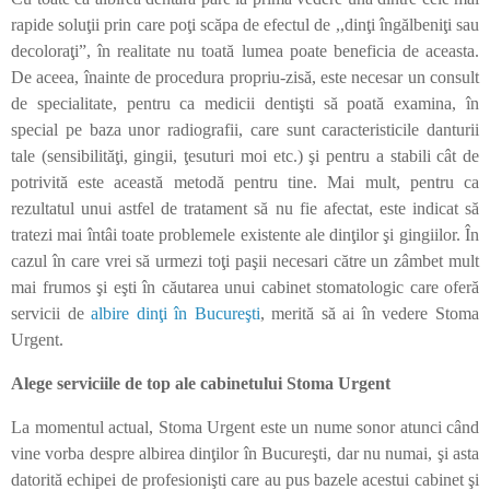
rapide soluţii prin care poţi scăpa de efectul de ,,dinţi îngălbeniţi sau
decoloraţi”, în realitate nu toată lumea poate beneficia de aceasta.
De aceea, înainte de procedura propriu-zisă, este necesar un consult
de specialitate, pentru ca medicii dentişti să poată examina, în
special pe baza unor radiografii, care sunt caracteristicile danturii
tale (sensibilităţi, gingii, ţesuturi moi etc.) şi pentru a stabili cât de
potrivită este această metodă pentru tine. Mai mult, pentru ca
rezultatul unui astfel de tratament să nu fie afectat, este indicat să
tratezi mai întâi toate problemele existente ale dinţilor şi gingiilor. În
cazul în care vrei să urmezi toţi paşii necesari către un zâmbet mult
mai frumos şi eşti în căutarea unui cabinet stomatologic care oferă
servicii de
albire dinţi în Bucureşti
, merită să ai în vedere Stoma
Urgent.
Alege serviciile de top ale cabinetului Stoma Urgent
La momentul actual, Stoma Urgent este un nume sonor atunci când
vine vorba despre albirea dinţilor în Bucureşti, dar nu numai, şi asta
datorită echipei de profesionişti care au pus bazele acestui cabinet şi