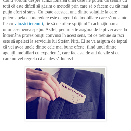
Când vorbim despre achiziționarea unei case ne putem da seama cu
toții că este dificil să găsim o metodă prin care să o facem cu cât mai
puțin efort și stres. Cu toate acestea, una dintre soluțiile la care
putem apela cu încredere este o agenți de imobiliare care să ne ajute
fie cu
vânzări terenuri
, fie să ne ofere sprijinul în achiziționarea
unui asemenea spațiu. Astfel, pentru a te asigura de fapt vei avea la
îndemână profesioniști convinși în acest sens, tot ce trebuie să faci
este să apelezi la serviciile lui Ștefan Niță. El se va asigura de faptul
că vei avea unele dintre cele mai bune oferte, fiind unul dintre
agenții imobiliari cu experiență, care fac asta de ani de zile și cu
care nu vei regreta că ai ales să lucrezi.