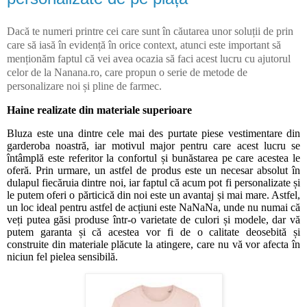
Dacă te numeri printre cei care sunt în căutarea unor soluții de prin
care să iasă în evidență în orice context, atunci este important să
menționăm faptul că vei avea ocazia să faci acest lucru cu ajutorul
celor de la Nanana.ro, care propun o serie de metode de
personalizare noi și pline de farmec.
Haine realizate din materiale superioare
Bluza este una dintre cele mai des purtate piese vestimentare din
garderoba noastră, iar motivul major pentru care acest lucru se
întâmplă este referitor la confortul și bunăstarea pe care acestea le
oferă. Prin urmare, un astfel de produs este un necesar absolut în
dulapul fiecăruia dintre noi, iar faptul că acum pot fi personalizate și
le putem oferi o părticică din noi este un avantaj și mai mare. Astfel,
un loc ideal pentru astfel de acțiuni este NaNaNa, unde nu numai că
veți putea găsi produse într-o varietate de culori și modele, dar vă
putem garanta și că acestea vor fi de o calitate deosebită și
construite din materiale plăcute la atingere, care nu vă vor afecta în
niciun fel pielea sensibilă.