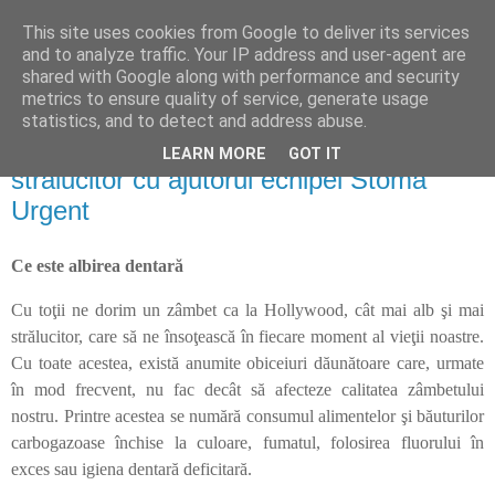
This site uses cookies from Google to deliver its services
politically correct
and to analyze traffic. Your IP address and user-agent are
shared with Google along with performance and security
metrics to ensure quality of service, generate usage
statistics, and to detect and address abuse.
sâmbătă, 15 ianuarie 2022
Obţine un zâmbet mai alb şi mai
LEARN MORE
GOT IT
strălucitor cu ajutorul echipei Stoma
Urgent
Ce este albirea dentară
Cu toţii ne dorim un zâmbet ca la Hollywood, cât mai alb şi mai
strălucitor, care să ne însoţească în fiecare moment al vieţii noastre.
Cu toate acestea, există anumite obiceiuri dăunătoare care, urmate
în mod frecvent, nu fac decât să afecteze calitatea zâmbetului
nostru. Printre acestea se numără consumul alimentelor şi băuturilor
carbogazoase închise la culoare, fumatul, folosirea fluorului în
exces sau igiena dentară deficitară.