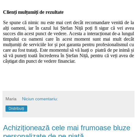
Clienți mulțumiți de rezultate
Se spune că nimic nu este mai cert decât recomandare venită de la
alți oameni, iar în cazul lui Ștefan Niță poți fi sigur că vei avea
succes din acest punct de vedere. Acesta a interacționat de-a lungul
timpului cu oameni care în acest moment sunt mai mult decât
mulțumiți de serviciile lor și pot garanta pentru profesionalismul cu
care au fost tratați. Este momentul să vă luați o piatră de pe inimă și
să vă puneți toată încrederea în Ștefan Niță, pentru că veți avea de
câștigat din punct de vedere financiar.
Maria
Niciun comentariu:
Distribuiți
Achiziționează cele mai frumoase bluze
personalizate de pe piață