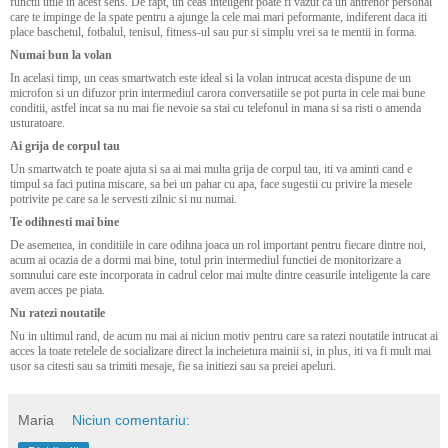
functii utile in acest sens. De fapt, un ceas inteligent poate fi vazut ca un antrenor personal
care te impinge de la spate pentru a ajunge la cele mai mari peformante, indiferent daca iti
place baschetul, fotbalul, tenisul, fitness-ul sau pur si simplu vrei sa te mentii in forma.
Numai bun la volan
In acelasi timp, un ceas smartwatch este ideal si la volan intrucat acesta dispune de un
microfon si un difuzor prin intermediul carora conversatiile se pot purta in cele mai bune
conditii, astfel incat sa nu mai fie nevoie sa stai cu telefonul in mana si sa risti o amenda
usturatoare.
Ai grija de corpul tau
Un smartwatch te poate ajuta si sa ai mai multa grija de corpul tau, iti va aminti cand e
timpul sa faci putina miscare, sa bei un pahar cu apa, face sugestii cu privire la mesele
potrivite pe care sa le servesti zilnic si nu numai.
Te odihnesti mai bine
De asemenea, in conditiile in care odihna joaca un rol important pentru fiecare dintre noi,
acum ai ocazia de a dormi mai bine, totul prin intermediul functiei de monitorizare a
somnului care este incorporata in cadrul celor mai multe dintre ceasurile inteligente la care
avem acces pe piata.
Nu ratezi noutatile
Nu in ultimul rand, de acum nu mai ai niciun motiv pentru care sa ratezi noutatile intrucat ai
acces la toate retelele de socializare direct la incheietura mainii si, in plus, iti va fi mult mai
usor sa citesti sau sa trimiti mesaje, fie sa initiezi sau sa preiei apeluri.
Maria
Niciun comentariu: