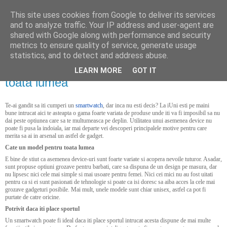
This site uses cookies from Google to deliver its services
politically correct
and to analyze traffic. Your IP address and user-agent are
shared with Google along with performance and security
metrics to ensure quality of service, generate usage
statistics, and to detect and address abuse.
miercuri, 27 ianuarie 2021
Cate un model de smartwatch pentru
LEARN MORE
GOT IT
toata lumea
Te-ai gandit sa iti cumperi un
smartwatch
, dar inca nu esti decis? La iUni esti pe maini
bune intrucat aici te asteapta o gama foarte variata de produse unde iti va fi imposibil sa nu
dai peste optiunea care sa te multumeasca pe deplin. Utilitatea unui asemenea device nu
poate fi pusa la indoiala, iar mai departe vei descoperi principalele motive pentru care
merita sa ai in arsenal un astfel de gadget.
Cate un model pentru toata lumea
E bine de stiut ca asemenea device-uri sunt foarte variate si acopera nevoile tuturor. Asadar,
sunt propuse optiuni grozave pentru barbati, care sa dispuna de un design pe masura, dar
nu lipsesc nici cele mai simple si mai usoare pentru femei. Nici cei mici nu au fost uitati
pentru ca si ei sunt pasionati de tehnologie si poate ca isi doresc sa aiba acces la cele mai
grozave gadgeturi posibile. Mai mult, unele modele sunt chiar unisex, astfel ca pot fi
purtate de catre oricine.
Potrivit daca iti place sportul
Un smartwatch poate fi ideal daca iti place sportul intrucat acesta dispune de mai multe