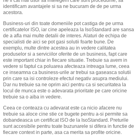
ne fi cat mai usor sa intelegem care sunt procedurile, sa
identificam avantajele si sa ne bucuram de de pe urma
acestora.
Business-uri din toate domeniile pot castiga de pe urma
certificatelor ISO, iar cine apeleaza la IsoStandard are sansa
de a afla mai multe detalii de interes. Alaturi de echipa de
specialisti de aici se pot gasi solutii foarte bune. De
exemplu, multe dintre acestea au in vedere calitatea
produselor si a serviciilor oferite de un business, fapt care
este important chiar in fiecare situatie. Trebuie sa avem in
vedere si faptul ca poluarea afecteaza intreaga lume, ceea
ce inseamna ca business-urile ar trebui sa gaseasca solutii
prin care sa isi controleze efectul negativ asupra mediului.
Dar nu trebuie sa ne oprim aici pentru ca si securitatea la
locul de munca este o adevarata prioritate pe care oricine
trebuie sa o aiba in vedere.
Ceea ce conteaza cu adevarat este ca nicio afacere nu
trebuie sa aloce cine stie ce bugete pentru a-si permite sa
dobandeasca un certificat ISO de la IsoStandard. Preturile
sunt accesibile pentru toate buzunarele si difera in functie de
fiecare context in parte, asa ca merita sa profite oricine.