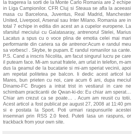
la tragerea la sorti de la Monte Carlo Romania are 2 echipe
in Liga Campionilor. CFR Cluj si Steaua se afla la aceeasi
masa cu Barcelona, Juventus, Real Madrid, Manchester
United, Liverpool, Arsenal sau Inter Milano. Romania are in
total 7 echipe in editia din acest an a cupelor europene. La
sfarsitul meciului cu Galatasaray, antrenorul Stelei, Marius
Lacatus a spus cu o voce plina de emotia celei mai mari
performante din cariera sa de antrenor:Acum e randul meu
sa vorbesc! . Skybe, te pupam. E randul romanilor sa cante.
P.S. Cand a inscris Nicolita, am facut singurul lucru pe care
il puteam face. Mi-am sunat fratele, am urlat in telefon, m-am
dus la geamul de la bucatarie si mi-am speriat vecinii, apoi
am repetat politetea pe balcon. Ii dedic acest articol lui
Mares, bun prieten cu noi, care acum 6 ani, dupa meciul
Dinamo-FC Bruges a intrat trist in vestiarul in care ne
schimbam practicantii de Qwan-ki-do: Eu chiar am sperat…
Chiar am crezut ca se poate… . Acum am reusit cu totii.
Acest articol a fost publicat pe august 27, 2008 at 11:40 pm
si e postata la Sport. Poti urmari raspunsurile acestei
insemnari prin RSS 2.0 feed. Puteti lasa un raspuns, or
trackback from your own site.