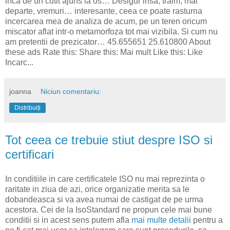
inca de un cutit ajuns la os… Desigur insa, traim, mai
departe, vremuri… interesante, ceea ce poate rasturna
incercarea mea de analiza de acum, pe un teren oricum
miscator aflat intr-o metamorfoza tot mai vizibila. Si cum nu
am pretentii de prezicator… 45.655651 25.610800 About
these ads Rate this: Share this: Mai mult Like this: Like
Incarc...
joanna
Niciun comentariu:
Distribuiți
Tot ceea ce trebuie stiut despre ISO si
certificari
In conditiile in care certificatele ISO nu mai reprezinta o
raritate in ziua de azi, orice organizatie merita sa le
dobandeasca si va avea numai de castigat de pe urma
acestora. Cei de la IsoStandard ne propun cele mai bune
conditii si in acest sens putem afla
mai multe detalii
pentru a