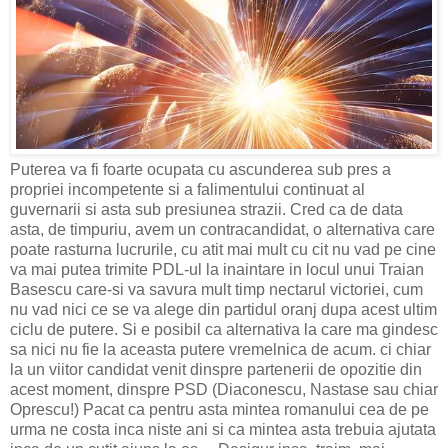
Puterea va fi foarte ocupata cu ascunderea sub pres a
propriei incompetente si a falimentului continuat al
guvernarii si asta sub presiunea strazii. Cred ca de data
asta, de timpuriu, avem un contracandidat, o alternativa care
poate rasturna lucrurile, cu atit mai mult cu cit nu vad pe cine
va mai putea trimite PDL-ul la inaintare in locul unui Traian
Basescu care-si va savura mult timp nectarul victoriei, cum
nu vad nici ce se va alege din partidul oranj dupa acest ultim
ciclu de putere. Si e posibil ca alternativa la care ma gindesc
sa nici nu fie la aceasta putere vremelnica de acum. ci chiar
la un viitor candidat venit dinspre partenerii de opozitie din
acest moment, dinspre PSD (Diaconescu, Nastase sau chiar
Oprescu!) Pacat ca pentru asta mintea romanului cea de pe
urma ne costa inca niste ani si ca mintea asta trebuia ajutata