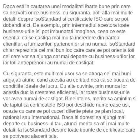
Daca esti in cautarea unei modalitati foarte bune prin care
sa dezvolti orice business, cu siguranta, poti afla mai multe
detalii despre IsoStandard si certificatele ISO care se pot
dobandi aici. De exemplu, prin intermediul acestora toate
business-urile isi pot imbunatati imaginea, ceea ce este
esential ca se castiga mai multa incredere din partea
clientilor, a furnizorilor, partenerilor si nu numai. IsoStandard
chiar reprezinta cel mai bun loc catre care se pot orienta toti
cei care vor sa ajunga cat mai departe cu business-urilor lor,
iar toti antreprenorii au numai de castigat.
Cu siguranta, este mult mai usor sa se atraga cei mai buni
angajati atunci cand acestia au certitudinea ca se bucura de
conditiile ideale de lucru. Cu alte cuvinte, prin munca lor
acestia duc la cresterea eficientei, iar toate business-urile
vor avea numai de castigat. Bineinteles, merita sa amintim si
de faptul ca certificatele ISO pot deschide numeroase usi,
ocazie cu care se pot cuceri diferite piete pe plan local,
national sau international. Daca iti doresti sa ajungi mai
departe cu business-ul tau, atunci merita sa afli mai multe
detalii la IsoStandard despre toate tipurile de certificate care
se potrivesc afacerii tale.