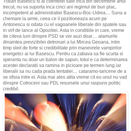
Traian Basescu si al clientelei sale inca din decembrie anul
trecut, nu va suporta inca cinci ani regimul de bun plac,
incompetent al administratiei Basescu-Boc-Udrea… Suna a
chemare la arme, ceea ce il pozitioneaza acum pe
Antonescu si odata cu el vagoanele liberale din spatele sau
in virf de lance al Opozitiei. Asta in conditiile in care, vreme
de citeva luni dinspre PSD se vor auzi doar… alamurile
dinaintea previzibilei detronari a lui Mircea Geoana, intre
timp sleit de forte si credibilitate prin manevrele vampirilor
energetici ai lui Basescu. Pentru ca zabava sa fie scurta si
speranta nu doar un balon de sapun, totul e ca determinarea
acestei declaratii sa ramina in picioare pe termen lung iar
liberalii sa nu cada prada tentatiei… cataramo-taricene de a
se sfisia intre ei. Asta mai ales atita vreme cit eu unul nu vad
dinspre Cotroceni sau PDL resursele unui raspuns politic
credibil.