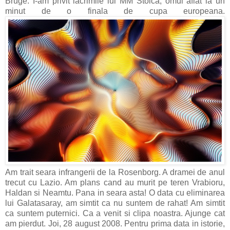
Bruge. I-am privit lacrimile lui MM Stoica, omul aflat la un
minut de o finala de cupa europeana.
Am trait seara infrangerii de la Rosenborg. A dramei de anul
trecut cu Lazio. Am plans cand au murit pe teren Vrabioru,
Haldan si Neamtu. Pana in seara asta! O data cu eliminarea
lui Galatasaray, am simtit ca nu suntem de rahat! Am simtit
ca suntem puternici. Ca a venit si clipa noastra. Ajunge cat
am pierdut. Joi, 28 august 2008. Pentru prima data in istorie,