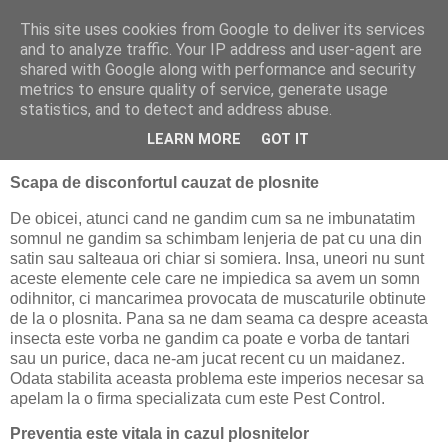
This site uses cookies from Google to deliver its services
politically correct
and to analyze traffic. Your IP address and user-agent are
shared with Google along with performance and security
metrics to ensure quality of service, generate usage
statistics, and to detect and address abuse.
luni, 21 decembrie 2020
Plosnita
LEARN MORE
GOT IT
Scapa de disconfortul cauzat de plosnite
De obicei, atunci cand ne gandim cum sa ne imbunatatim
somnul ne gandim sa schimbam lenjeria de pat cu una din
satin sau salteaua ori chiar si somiera. Insa, uneori nu sunt
aceste elemente cele care ne impiedica sa avem un somn
odihnitor, ci mancarimea provocata de muscaturile obtinute
de la o plosnita. Pana sa ne dam seama ca despre aceasta
insecta este vorba ne gandim ca poate e vorba de tantari
sau un purice, daca ne-am jucat recent cu un maidanez.
Odata stabilita aceasta problema este imperios necesar sa
apelam la o firma specializata cum este Pest Control.
Preventia este vitala in cazul plosnitelor