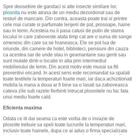
Spre deosebire de gandaci si alte insecte similare lor,
plosnita
nu este atrasa de un mediu dezordonat sau de
resturi de mancare. Din contra, aceasta poate trai si printre
cele mai curate si parfumate lenjerii de pat, prosoape, haine
sau in lemn. Acesteia nu ii pasa catusi de putin de starea
locului in care zaboveste atata timp cat are o sursa de sange
omenesc din care sa se hraneasca. Ele se pot lua de
oriunde, din camere de hotel, biblioteci, pensiuni din cauza
ca acestea sar de unde stau in geamantane sau genti sau
sunt mutate dintr-o locatie in alta prin intermediul
mobilierului de lemn. Din acest motiv este musai sa fiti
preventivi oricand. In acest sens este recomandat sa spalati
toate textilele la temperaturi foarte mari, iar daca achizitionati
mobila la mana a doua ar fi bine sa o lasati sa zaboveasca
cateva zile sub razele fierbinti intrucat plosnitele nu fac fata
unui mediu foarte cald.
Eficienta maxima
Odata ce iti dai seama ca este vorba de o invazie de
plosnite trebuie sa speli toate lucrurile la temperaturi mari,
inclusiv toate hainele, dupa ce ai adus o firma specializata