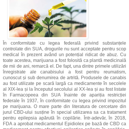
În conformitate cu legea federală privind substanțele
controlate din SUA, drogurile nu sunt acceptate pentru scop
medical în prezent având un potențial ridicat de abuz. Cu
toate acestea, marijuana a fost folosită ca plantă medicinală
de mii de ani, remarcă el. De fapt, una dintre primele utilizări
înregistrate ale canabisului a fost pentru reumatism,
cunoscut și sub denumirea de artrită. Produsele de canabis
au fost utilizate pe scară largă ca medicamente în secolele
al XIX-lea și la începutul secolului al XX-lea și au fost listate
în Farmacopeea din SUA înainte de apariția restricției
federale în 1937, în conformitate cu legea privind impozitul
pe marijuana. O mare parte din literatura de cercetare din
jurul CBD-ului susține în special utilizarea sa ca tratament
pentru epilepsia apărută în copilărie. Într-adevăr, în 2018,
FDA a aprobat medicamentul Epidiolex pe bază de CBD ca