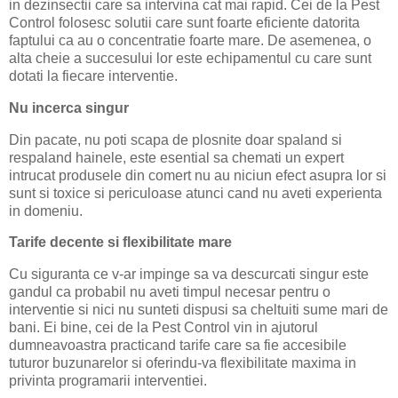
in dezinsectii care sa intervina cat mai rapid. Cei de la Pest
Control folosesc solutii care sunt foarte eficiente datorita
faptului ca au o concentratie foarte mare. De asemenea, o
alta cheie a succesului lor este echipamentul cu care sunt
dotati la fiecare interventie.
Nu incerca singur
Din pacate, nu poti scapa de plosnite doar spaland si
respaland hainele, este esential sa chemati un expert
intrucat produsele din comert nu au niciun efect asupra lor si
sunt si toxice si periculoase atunci cand nu aveti experienta
in domeniu.
Tarife decente si flexibilitate mare
Cu siguranta ce v-ar impinge sa va descurcati singur este
gandul ca probabil nu aveti timpul necesar pentru o
interventie si nici nu sunteti dispusi sa cheltuiti sume mari de
bani. Ei bine, cei de la Pest Control vin in ajutorul
dumneavoastra practicand tarife care sa fie accesibile
tuturor buzunarelor si oferindu-va flexibilitate maxima in
privinta programarii interventiei.