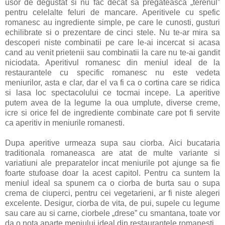
usor de degustat si nu fac decat sa pregateasca „terenul”
pentru celelalte feluri de mancare. Aperitivele cu spefic
romanesc au ingrediente simple, pe care le cunosti, gusturi
echilibrate si o prezentare de cinci stele. Nu te-ar mira sa
descoperi niste combinatii pe care le-ai incercat si acasa
cand au venit prietenii sau combinatii la care nu te-ai gandit
niciodata. Aperitivul romanesc din meniul ideal de la
restaurantele cu specific romanesc nu este vedeta
meniurilor, asta e clar, dar el va fi ca o cortina care se ridica
si lasa loc spectacolului ce tocmai incepe. La aperitive
putem avea de la legume la oua umplute, diverse creme,
icre si orice fel de ingrediente combinate care pot fi servite
ca aperitiv in meniurile romanesti.
Dupa aperitive urmeaza supa sau ciorba. Aici bucataria
traditionala romaneasca are atat de multe variante si
variatiuni ale preparatelor incat meniurile pot ajunge sa fie
foarte stufoase doar la acest capitol. Pentru ca suntem la
meniul ideal sa spunem ca o ciorba de burta sau o supa
crema de ciuperci, pentru cei vegetarieni, ar fi niste alegeri
excelente. Desigur, ciorba de vita, de pui, supele cu legume
sau care au si carne, ciorbele „drese” cu smantana, toate vor
da o nota aparte meniului ideal din restaurantele romanesti.