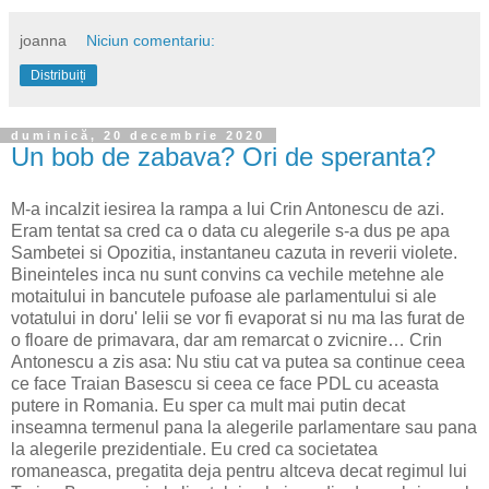
joanna
Niciun comentariu:
Distribuiți
duminică, 20 decembrie 2020
Un bob de zabava? Ori de speranta?
M-a incalzit iesirea la rampa a lui Crin Antonescu de azi.
Eram tentat sa cred ca o data cu alegerile s-a dus pe apa
Sambetei si Opozitia, instantaneu cazuta in reverii violete.
Bineinteles inca nu sunt convins ca vechile metehne ale
motaitului in bancutele pufoase ale parlamentului si ale
votatului in doru' lelii se vor fi evaporat si nu ma las furat de
o floare de primavara, dar am remarcat o zvicnire… Crin
Antonescu a zis asa: Nu stiu cat va putea sa continue ceea
ce face Traian Basescu si ceea ce face PDL cu aceasta
putere in Romania. Eu sper ca mult mai putin decat
inseamna termenul pana la alegerile parlamentare sau pana
la alegerile prezidentiale. Eu cred ca societatea
romaneasca, pregatita deja pentru altceva decat regimul lui