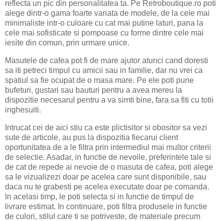
reflecta un pic din personalitatea ta. Pe Retroboutique.ro poti
alege dintr-o gama foarte variata de modele, de la cele mai
minimaliste intr-o culoare cu cat mai putine laturi, pana la
cele mai sofisticate si pompoase cu forme dintre cele mai
iesite din comun, prin urmare unice.
Masutele de cafea pot fi de mare ajutor atunci cand doresti
sa iti petreci timpul cu amicii sau in familie, dar nu vrei ca
spatiul sa fie ocupat de o masa mare. Pe ele poti pune
bufeturi, gustari sau bauturi pentru a avea mereu la
dispozitie necesarul pentru a va simti bine, fara sa fiti cu totii
inghesuiti.
Intrucat cei de aici stiu ca este plictisitor si obositor sa vezi
sute de articole, au pus la dispozitia fiecarui client
oportunitatea de a le filtra prin intermediul mai multor criterii
de selectie. Asadar, in functie de nevoile, preferintele tale si
de cat de repede ai nevoie de o masuta de cafea, poti alege
sa le vizualizezi doar pe acelea care sunt disponibile, sau
daca nu te grabesti pe acelea executate doar pe comanda.
In acelasi timp, le poti selecta si in functie de timpul de
livrare estimat. In continuare, poti filtra produsele in functie
de culori, stilul care ti se potriveste, de materiale precum