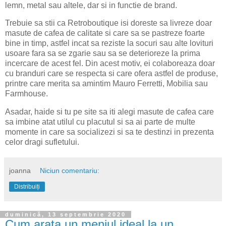
lemn, metal sau altele, dar si in functie de brand.
Trebuie sa stii ca Retroboutique isi doreste sa livreze doar
masute de cafea de calitate si care sa se pastreze foarte
bine in timp, astfel incat sa reziste la socuri sau alte lovituri
usoare fara sa se zgarie sau sa se deterioreze la prima
incercare de acest fel. Din acest motiv, ei colaboreaza doar
cu branduri care se respecta si care ofera astfel de produse,
printre care merita sa amintim Mauro Ferretti, Mobilia sau
Farmhouse.
Asadar, haide si tu pe site sa iti alegi masute de cafea care
sa imbine atat utilul cu placutul si sa ai parte de multe
momente in care sa socializezi si sa te destinzi in prezenta
celor dragi sufletului.
joanna
Niciun comentariu:
Distribuiți
duminică, 13 septembrie 2020
Cum arata un meniul ideal la un