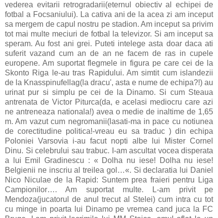
vederea evitarii retrogradarii(eternul obiectiv al echipei de
fotbal a Focsaniului). La cativa ani de la acea zi am inceput
sa mergem de capul nostru pe stadion. Am inceput sa privim
tot mai multe meciuri de fotbal la televizor. Si am inceput sa
speram. Au fost ani grei. Puteti intelege asta doar daca ati
suferit vazand cum an de an ne facem de ras in cupele
europene. Am suportat flegmele in figura pe care cei de la
Skonto Riga le-au tras Rapidului. Am simtit cum islandezii
de la Knasspinufellag(la dracu', asta e nume de echipa?!) au
urinat pur si simplu pe cei de la Dinamo. Si cum Steaua
antrenata de Victor Piturca(da, e acelasi mediocru care azi
ne antreneaza nationala!) avea o medie de inaltime de 1,65
m. Am vazut cum negromanii(lasati-ma in pace cu notiunea
de corectitudine politica!-vreau eu sa traduc ) din echipa
Poloniei Varsovia i-au facut nopti albe lui Mister Cornel
Dinu. Si celebrului sau trabuc. I-am ascultat vocea disperata
a lui Emil Gradinescu : « Dolha nu iese! Dolha nu iese!
Belgienii ne inscriu al treilea gol…«. Si declaratia lui Daniel
Nico Niculae de la Rapid: Suntem prea fraieri pentru Liga
Campionilor…. Am suportat multe. L-am privit pe
Mendoza(jucatorul de anul trecut al Stelei) cum intra cu tot
cu minge in poarta lui Dinamo pe vremea cand juca la FC