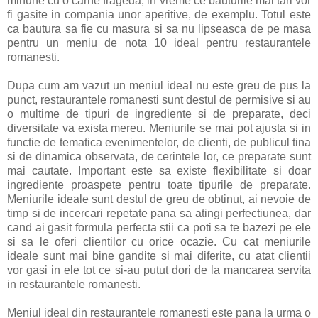
minune cu o carne frageda, in vreme ce bauturile mai tari vor
fi gasite in compania unor aperitive, de exemplu. Totul este
ca bautura sa fie cu masura si sa nu lipseasca de pe masa
pentru un meniu de nota 10 ideal pentru restaurantele
romanesti.
Dupa cum am vazut un meniul ideal nu este greu de pus la
punct, restaurantele romanesti sunt destul de permisive si au
o multime de tipuri de ingrediente si de preparate, deci
diversitate va exista mereu. Meniurile se mai pot ajusta si in
functie de tematica evenimentelor, de clienti, de publicul tina
si de dinamica observata, de cerintele lor, ce preparate sunt
mai cautate. Important este sa existe flexibilitate si doar
ingrediente proaspete pentru toate tipurile de preparate.
Meniurile ideale sunt destul de greu de obtinut, ai nevoie de
timp si de incercari repetate pana sa atingi perfectiunea, dar
cand ai gasit formula perfecta stii ca poti sa te bazezi pe ele
si sa le oferi clientilor cu orice ocazie. Cu cat meniurile
ideale sunt mai bine gandite si mai diferite, cu atat clientii
vor gasi in ele tot ce si-au putut dori de la mancarea servita
in restaurantele romanesti.
Meniul ideal din restaurantele romanesti este pana la urma o