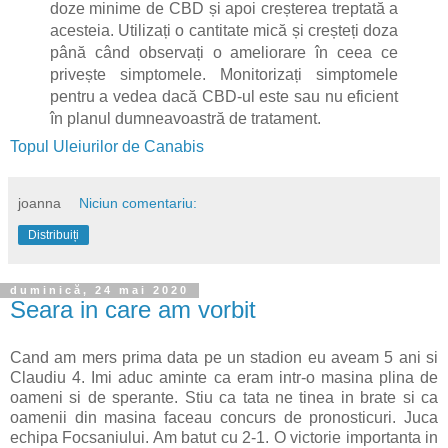
doze minime de CBD și apoi creșterea treptată a
acesteia. Utilizați o cantitate mică și creșteți doza
până când observați o ameliorare în ceea ce
privește simptomele. Monitorizați simptomele
pentru a vedea dacă CBD-ul este sau nu eficient
în planul dumneavoastră de tratament.
Topul Uleiurilor de Canabis
joanna
Niciun comentariu:
Distribuiți
duminică, 24 mai 2020
Seara in care am vorbit
Cand am mers prima data pe un stadion eu aveam 5 ani si
Claudiu 4. Imi aduc aminte ca eram intr-o masina plina de
oameni si de sperante. Stiu ca tata ne tinea in brate si ca
oamenii din masina faceau concurs de pronosticuri. Juca
echipa Focsaniului. Am batut cu 2-1. O victorie importanta in