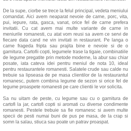
De la supe, ciorbe se trece la felul principal, vedeta meniului
comandat. Aici avem neaparat nevoie de carne, porc, vita,
pui, iepure, rata, gasca, vanat, orice fel de carne prefera
invitatii. Cu cat avem mai multe variante de carne in
meniurile romanesti, cu atat vom reusi sa avem ce servi de
fiecare data cand ne vin invitati in restaurant. Pe langa o
carne frageda fripta sau prajita bine e nevoie si de o
garnitura. Cartofii copti, legumele trase la tigaie, combinatiile
de legume pregatite prin metode moderne, la abur sau chiar
posate, iata cateva idei pentru meniul de nota 10, ideal
pentru restaurantele romanesti. Salatele crude sau calde nu
trebuie sa lipseasa de pe masa clientilor de la restaurantul
romanesc, putem combina legume de sezon si orice fel de
legume proaspete romanesti pe care clientii le vor solicita.
Sa nu uitam de peste, cu legume sau cu o garnitura de
cartofi la jar, cartofi copti si aromati cu diverse condimente
romanesti. Pestele trebuie sa fie romanesc si avem multe
specii de pesti numai buni de pus pe masa, de la crap si
somn la salau, stiuca sau poate un patrav proaspat.