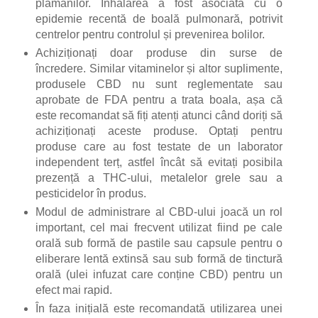
plămânilor. Inhalarea a fost asociată cu o
epidemie recentă de boală pulmonară, potrivit
centrelor pentru controlul și prevenirea bolilor.
Achiziționați doar produse din surse de
încredere. Similar vitaminelor și altor suplimente,
produsele CBD nu sunt reglementate sau
aprobate de FDA pentru a trata boala, așa că
este recomandat să fiți atenți atunci când doriți să
achiziționați aceste produse. Optați pentru
produse care au fost testate de un laborator
independent terț, astfel încât să evitați posibila
prezență a THC-ului, metalelor grele sau a
pesticidelor în produs.
Modul de administrare al CBD-ului joacă un rol
important, cel mai frecvent utilizat fiind pe cale
orală sub formă de pastile sau capsule pentru o
eliberare lentă extinsă sau sub formă de tinctură
orală (ulei infuzat care conține CBD) pentru un
efect mai rapid.
În faza inițială este recomandată utilizarea unei