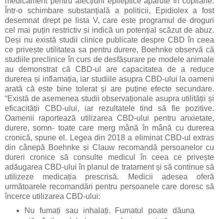
medicament pentru afecțiuni epileptice apărute în copilărie.
Într-o schimbare substanțială a politicii, Epidiolex a fost
desemnat drept pe lista V, care este programul de droguri
cel mai puțin restrictiv și indică un potențial scăzut de abuz.
Deși nu există studii clinice publicate despre CBD în ceea
ce privește utilitatea sa pentru durere, Boehnke observă că
studiile preclinice în curs de desfășurare pe modele animale
au demonstrat că CBD-ul are capacitatea de a reduce
durerea și inflamația, iar studiile asupra CBD-ului la oameni
arată că este bine tolerat și are puține efecte secundare.
“Există de asemenea studii observaționale asupra utilității și
eficacității CBD-ului, iar rezultatele tind să fie pozitive.
Oamenii raportează utilizarea CBD-ului pentru anxietate,
durere, somn- toate care merg mână în mână cu durerea
cronică, spune el. Legea din 2018 a eliminat CBD-ul extras
din cânepă Boehnke și Clauw recomandă persoanelor cu
dureri cronice să consulte medicul în ceea ce privește
adăugarea CBD-ului în planul de tratament și să continue să
utilizeze medicația prescrisă. Medicii adesea oferă
următoarele recomandări pentru persoanele care doresc să
încerce utilizarea CBD-ului:
Nu fumați sau inhalați. Fumatul poate dăuna