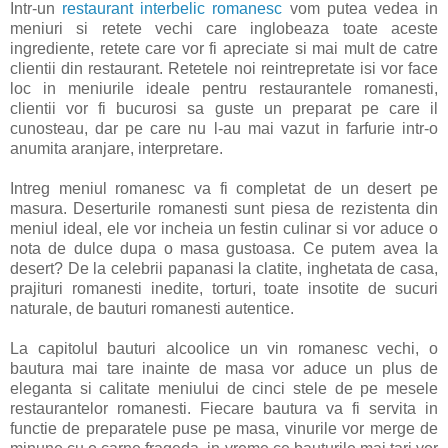
Intr-un
restaurant interbelic romanesc
vom putea vedea in
meniuri si retete vechi care inglobeaza toate aceste
ingrediente, retete care vor fi apreciate si mai mult de catre
clientii din restaurant. Retetele noi reintrepretate isi vor face
loc in meniurile ideale pentru restaurantele romanesti,
clientii vor fi bucurosi sa guste un preparat pe care il
cunosteau, dar pe care nu l-au mai vazut in farfurie intr-o
anumita aranjare, interpretare.
Intreg meniul romanesc va fi completat de un desert pe
masura. Deserturile romanesti sunt piesa de rezistenta din
meniul ideal, ele vor incheia un festin culinar si vor aduce o
nota de dulce dupa o masa gustoasa. Ce putem avea la
desert? De la celebrii papanasi la clatite, inghetata de casa,
prajituri romanesti inedite, torturi, toate insotite de sucuri
naturale, de bauturi romanesti autentice.
La capitolul bauturi alcoolice un vin romanesc vechi, o
bautura mai tare inainte de masa vor aduce un plus de
eleganta si calitate meniului de cinci stele de pe mesele
restaurantelor romanesti. Fiecare bautura va fi servita in
functie de preparatele puse pe masa, vinurile vor merge de