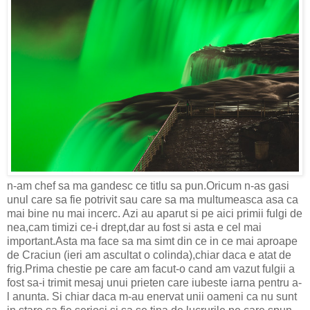
n-am chef sa ma gandesc ce titlu sa pun.Oricum n-as gasi
unul care sa fie potrivit sau care sa ma multumeasca asa ca
mai bine nu mai incerc. Azi au aparut si pe aici primii fulgi de
nea,cam timizi ce-i drept,dar au fost si asta e cel mai
important.Asta ma face sa ma simt din ce in ce mai aproape
de Craciun (ieri am ascultat o colinda),chiar daca e atat de
frig.Prima chestie pe care am facut-o cand am vazut fulgii a
fost sa-i trimit mesaj unui prieten care iubeste iarna pentru a-
l anunta. Si chiar daca m-au enervat unii oameni ca nu sunt