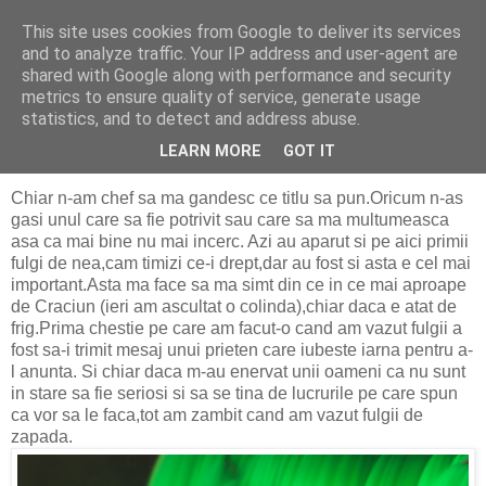
This site uses cookies from Google to deliver its services
politically correct
and to analyze traffic. Your IP address and user-agent are
shared with Google along with performance and security
metrics to ensure quality of service, generate usage
statistics, and to detect and address abuse.
sâmbătă, 25 ianuarie 2020
Liniuta
LEARN MORE
GOT IT
Chiar n-am chef sa ma gandesc ce titlu sa pun.Oricum n-as
gasi unul care sa fie potrivit sau care sa ma multumeasca
asa ca mai bine nu mai incerc. Azi au aparut si pe aici primii
fulgi de nea,cam timizi ce-i drept,dar au fost si asta e cel mai
important.Asta ma face sa ma simt din ce in ce mai aproape
de Craciun (ieri am ascultat o colinda),chiar daca e atat de
frig.Prima chestie pe care am facut-o cand am vazut fulgii a
fost sa-i trimit mesaj unui prieten care iubeste iarna pentru a-
l anunta. Si chiar daca m-au enervat unii oameni ca nu sunt
in stare sa fie seriosi si sa se tina de lucrurile pe care spun
ca vor sa le faca,tot am zambit cand am vazut fulgii de
zapada.