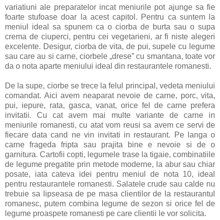
variatiuni ale preparatelor incat meniurile pot ajunge sa fie
foarte stufoase doar la acest capitol. Pentru ca suntem la
meniul ideal sa spunem ca o ciorba de burta sau o supa
crema de ciuperci, pentru cei vegetarieni, ar fi niste alegeri
excelente. Desigur, ciorba de vita, de pui, supele cu legume
sau care au si carne, ciorbele „drese” cu smantana, toate vor
da o nota aparte meniului ideal din restaurantele romanesti.
De la supe, ciorbe se trece la felul principal, vedeta meniului
comandat. Aici avem neaparat nevoie de carne, porc, vita,
pui, iepure, rata, gasca, vanat, orice fel de carne prefera
invitatii. Cu cat avem mai multe variante de carne in
meniurile romanesti, cu atat vom reusi sa avem ce servi de
fiecare data cand ne vin invitati in restaurant. Pe langa o
carne frageda fripta sau prajita bine e nevoie si de o
garnitura. Cartofii copti, legumele trase la tigaie, combinatiile
de legume pregatite prin metode moderne, la abur sau chiar
posate, iata cateva idei pentru meniul de nota 10, ideal
pentru restaurantele romanesti. Salatele crude sau calde nu
trebuie sa lipseasa de pe masa clientilor de la restaurantul
romanesc, putem combina legume de sezon si orice fel de
legume proaspete romanesti pe care clientii le vor solicita.