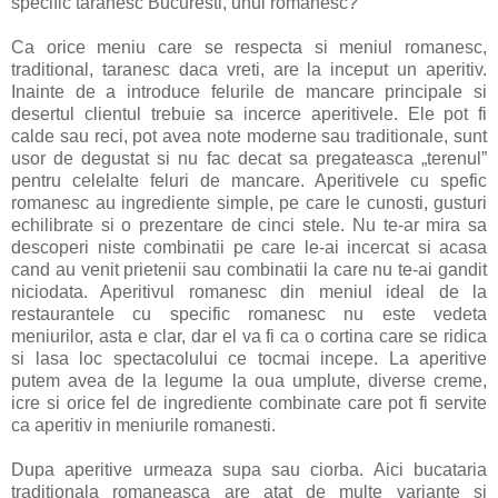
specific taranesc Bucuresti, unul romanesc?
Ca orice meniu care se respecta si meniul romanesc,
traditional, taranesc daca vreti, are la inceput un aperitiv.
Inainte de a introduce felurile de mancare principale si
desertul clientul trebuie sa incerce aperitivele. Ele pot fi
calde sau reci, pot avea note moderne sau traditionale, sunt
usor de degustat si nu fac decat sa pregateasca „terenul”
pentru celelalte feluri de mancare. Aperitivele cu spefic
romanesc au ingrediente simple, pe care le cunosti, gusturi
echilibrate si o prezentare de cinci stele. Nu te-ar mira sa
descoperi niste combinatii pe care le-ai incercat si acasa
cand au venit prietenii sau combinatii la care nu te-ai gandit
niciodata. Aperitivul romanesc din meniul ideal de la
restaurantele cu specific romanesc nu este vedeta
meniurilor, asta e clar, dar el va fi ca o cortina care se ridica
si lasa loc spectacolului ce tocmai incepe. La aperitive
putem avea de la legume la oua umplute, diverse creme,
icre si orice fel de ingrediente combinate care pot fi servite
ca aperitiv in meniurile romanesti.
Dupa aperitive urmeaza supa sau ciorba. Aici bucataria
traditionala romaneasca are atat de multe variante si