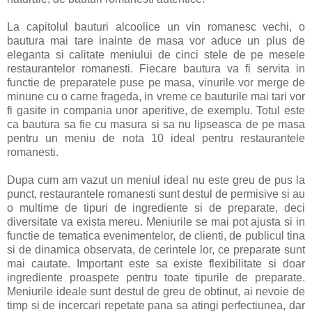
La capitolul bauturi alcoolice un vin romanesc vechi, o
bautura mai tare inainte de masa vor aduce un plus de
eleganta si calitate meniului de cinci stele de pe mesele
restaurantelor romanesti. Fiecare bautura va fi servita in
functie de preparatele puse pe masa, vinurile vor merge de
minune cu o carne frageda, in vreme ce bauturile mai tari vor
fi gasite in compania unor aperitive, de exemplu. Totul este
ca bautura sa fie cu masura si sa nu lipseasca de pe masa
pentru un meniu de nota 10 ideal pentru restaurantele
romanesti.
Dupa cum am vazut un meniul ideal nu este greu de pus la
punct, restaurantele romanesti sunt destul de permisive si au
o multime de tipuri de ingrediente si de preparate, deci
diversitate va exista mereu. Meniurile se mai pot ajusta si in
functie de tematica evenimentelor, de clienti, de publicul tina
si de dinamica observata, de cerintele lor, ce preparate sunt
mai cautate. Important este sa existe flexibilitate si doar
ingrediente proaspete pentru toate tipurile de preparate.
Meniurile ideale sunt destul de greu de obtinut, ai nevoie de
timp si de incercari repetate pana sa atingi perfectiunea, dar