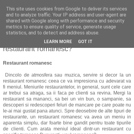
This site uses cookies from Google to deliver its services
politically correct
and to analyze traffic. Your IP address and user-agent are
shared with Google along with performance and security
metrics to ensure quality of service, generate usage
statistics, and to detect and address abuse.
duminică, 13 septembrie 2020
Cum arata un meniul ideal la un
LEARN MORE
GOT IT
restaurant romanesc?
Restaurant romanesc
Dincolo de atmosfera sau muzica, servire si decor la un
restaurant romanesc ceea ce va impresiona cu adevarat va
fi meniul. Meniurile restaurantelor, in general, sunt cele care
ar trebui sa atraga, sa ii faca pe clienti sa revina. Mergi la
restaurant sa mananci, sa bei un vin bun, o sampanie, sa
descoperi si redescoperi feluri de mancare pe care poate nu
le-ai mai gustat pana atunci. Spre deosebire de alte tipuri de
restaurante, un restaurant romanesc va avea un meniu in
aparenta simplu, dar foarte bine gandit pentru toate tipurile
de clienti. Cum arata meniul ideal dintr-un restaurant cu