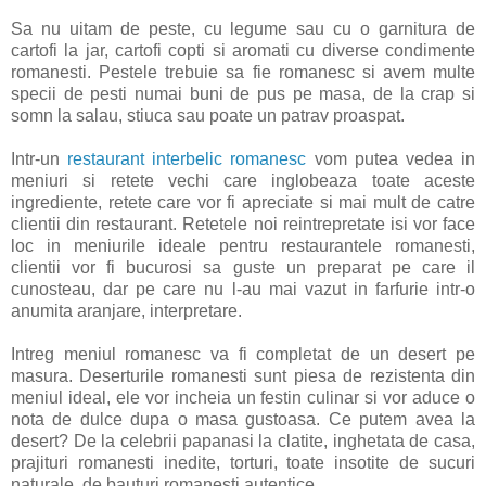
Sa nu uitam de peste, cu legume sau cu o garnitura de
cartofi la jar, cartofi copti si aromati cu diverse condimente
romanesti. Pestele trebuie sa fie romanesc si avem multe
specii de pesti numai buni de pus pe masa, de la crap si
somn la salau, stiuca sau poate un patrav proaspat.
Intr-un
restaurant interbelic romanesc
vom putea vedea in
meniuri si retete vechi care inglobeaza toate aceste
ingrediente, retete care vor fi apreciate si mai mult de catre
clientii din restaurant. Retetele noi reintrepretate isi vor face
loc in meniurile ideale pentru restaurantele romanesti,
clientii vor fi bucurosi sa guste un preparat pe care il
cunosteau, dar pe care nu l-au mai vazut in farfurie intr-o
anumita aranjare, interpretare.
Intreg meniul romanesc va fi completat de un desert pe
masura. Deserturile romanesti sunt piesa de rezistenta din
meniul ideal, ele vor incheia un festin culinar si vor aduce o
nota de dulce dupa o masa gustoasa. Ce putem avea la
desert? De la celebrii papanasi la clatite, inghetata de casa,
prajituri romanesti inedite, torturi, toate insotite de sucuri
naturale, de bauturi romanesti autentice.