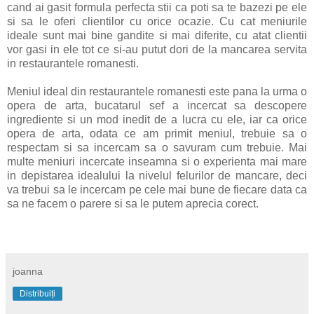
cand ai gasit formula perfecta stii ca poti sa te bazezi pe ele
si sa le oferi clientilor cu orice ocazie. Cu cat meniurile
ideale sunt mai bine gandite si mai diferite, cu atat clientii
vor gasi in ele tot ce si-au putut dori de la mancarea servita
in restaurantele romanesti.
Meniul ideal din restaurantele romanesti este pana la urma o
opera de arta, bucatarul sef a incercat sa descopere
ingrediente si un mod inedit de a lucra cu ele, iar ca orice
opera de arta, odata ce am primit meniul, trebuie sa o
respectam si sa incercam sa o savuram cum trebuie. Mai
multe meniuri incercate inseamna si o experienta mai mare
in depistarea idealului la nivelul felurilor de mancare, deci
va trebui sa le incercam pe cele mai bune de fiecare data ca
sa ne facem o parere si sa le putem aprecia corect.
joanna
Distribuiți