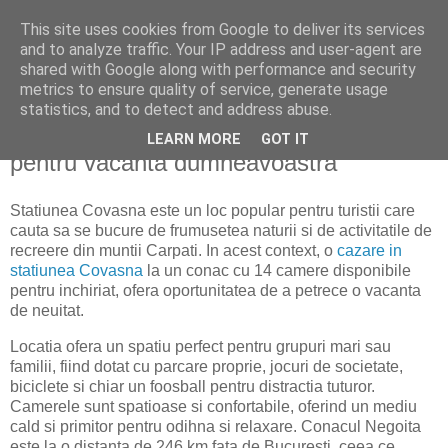
This site uses cookies from Google to deliver its services
politically correct
and to analyze traffic. Your IP address and user-agent are
shared with Google along with performance and security
metrics to ensure quality of service, generate usage
statistics, and to detect and address abuse.
miercuri, 3 noiembrie 2021
Statiunea Covasna - Un refugiu ideal
LEARN MORE
GOT IT
pentru vacanta dumneavoastra
Statiunea Covasna este un loc popular pentru turistii care
cauta sa se bucure de frumusetea naturii si de activitatile de
recreere din muntii Carpati. In acest context, o
cazare in
statiunea Covasna
la un conac cu 14 camere disponibile
pentru inchiriat, ofera oportunitatea de a petrece o vacanta
de neuitat.
Locatia ofera un spatiu perfect pentru grupuri mari sau
familii, fiind dotat cu parcare proprie, jocuri de societate,
biciclete si chiar un foosball pentru distractia tuturor.
Camerele sunt spatioase si confortabile, oferind un mediu
cald si primitor pentru odihna si relaxare. Conacul Negoita
este la o distanta de 246 km fata de Bucuresti, ceea ce