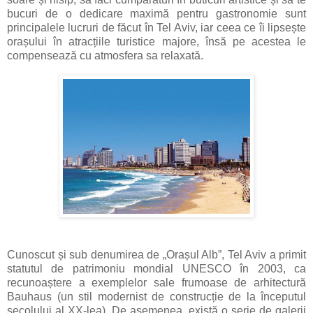
bucuri de o dedicare maximă pentru gastronomie sunt
principalele lucruri de făcut în Tel Aviv, iar ceea ce îi lipsește
orașului în atracțiile turistice majore, însă pe acestea le
compensează cu atmosfera sa relaxată.
Cunoscut și sub denumirea de „Orașul Alb”, Tel Aviv a primit
statutul de patrimoniu mondial UNESCO în 2003, ca
recunoaștere a exemplelor sale frumoase de arhitectură
Bauhaus (un stil modernist de construcție de la începutul
secolului al XX-lea). De asemenea, există o serie de galerii