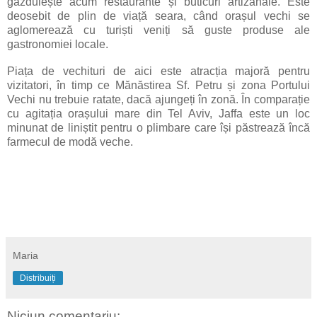
găzduiește acum restaurante și buticuri artizanale. Este
deosebit de plin de viață seara, când orașul vechi se
aglomerează cu turiști veniți să guste produse ale
gastronomiei locale.
Piața de vechituri de aici este atracția majoră pentru
vizitatori, în timp ce Mănăstirea Sf. Petru și zona Portului
Vechi nu trebuie ratate, dacă ajungeți în zonă. În comparație
cu agitația orașului mare din Tel Aviv, Jaffa este un loc
minunat de liniștit pentru o plimbare care își păstrează încă
farmecul de modă veche.
Maria
Distribuiți
Niciun comentariu: