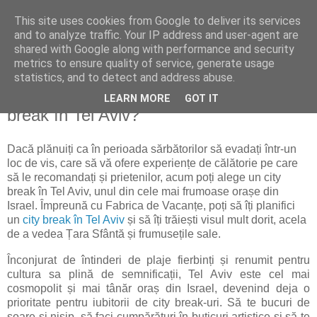
This site uses cookies from Google to deliver its services
politically correct
and to analyze traffic. Your IP address and user-agent are
shared with Google along with performance and security
metrics to ensure quality of service, generate usage
statistics, and to detect and address abuse.
joi, 4 noiembrie 2021
Ce puteți vedea cu prilejul unui city
LEARN MORE
GOT IT
break în Tel Aviv?
Dacă plănuiți ca în perioada sărbătorilor să evadați într-un
loc de vis, care să vă ofere experiențe de călătorie pe care
să le recomandați și prietenilor, acum poți alege un city
break în Tel Aviv, unul din cele mai frumoase orașe din
Israel. Împreună cu Fabrica de Vacanțe, poți să îți planifici
un
city break în Tel Aviv
și să îți trăiești visul mult dorit, acela
de a vedea Țara Sfântă și frumusețile sale.
Înconjurat de întinderi de plaje fierbinți și renumit pentru
cultura sa plină de semnificații, Tel Aviv este cel mai
cosmopolit și mai tânăr oraș din Israel, devenind deja o
prioritate pentru iubitorii de city break-uri. Să te bucuri de
soare și nisip, să faci cumpărături în buticuri artistice și să te