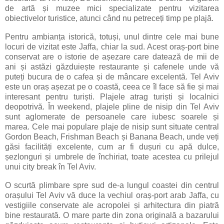
de artă și muzee mici specializate pentru vizitarea
obiectivelor turistice, atunci când nu petreceți timp pe plajă.
Pentru ambianța istorică, totuși, unul dintre cele mai bune
locuri de vizitat este Jaffa, chiar la sud. Acest oraș-port bine
conservat are o istorie de așezare care datează de mii de
ani și astăzi găzduiește restaurante și cafenele unde vă
puteți bucura de o cafea și de mâncare excelentă. Tel Aviv
este un oraș așezat pe o coastă, ceea ce îl face să fie și mai
interesant pentru turiști. Plajele atrag turiști și localnici
deopotrivă. În weekend, plajele pline de nisip din Tel Aviv
sunt aglomerate de persoanele care iubesc soarele și
marea. Cele mai populare plaje de nisip sunt situate central
Gordon Beach, Frishman Beach și Banana Beach, unde veți
găsi facilități excelente, cum ar fi dușuri cu apă dulce,
șezlonguri și umbrele de închiriat, toate acestea cu prilejul
unui city break în Tel Aviv.
O scurtă plimbare spre sud de-a lungul coastei din centrul
orașului Tel Aviv vă duce la vechiul oraș-port arab Jaffa, cu
vestigiile conservate ale acropolei și arhitectura din piatră
bine restaurată. O mare parte din zona originală a bazarului