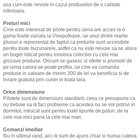
asa cum este nevoie in cazul produselor de o calitate
inferioara.
Preturi mici
Cine este interesat de pilote pentru iarna are acces la o
gama foarte variata la Visepufoase, iar unul dintre marile
plusuri e reprezentat de faptul ca preturile sunt accesibile
pentru toate buzunarele, astfel ca nu este nevoie sa se aloce
un buget ridicat pentru innoirea colectiei cu cele mai
grozave produse. Oricum se gasesc si oferte si promotii de
pe urma carora se poate profita, iar cine va comanda
produse in valoare de minim 300 de lei va beneficia si de
livrare gratuita prin curiei in toata tara.
Orice dimensiune
Pilotele sunt de dimensiuni standard, ceea ce presupune ca
nu trebuie sa iti faci probleme ca acestea nu se vor potrivi in
dormitor, intrucat sunt pentru toate tipurile de paturi, de la
cele mai mici pana la cele mai mari.
Comanzi imediat
Nu in ultimul rand, aici iti sunt de ajuns chiar si numai cateva