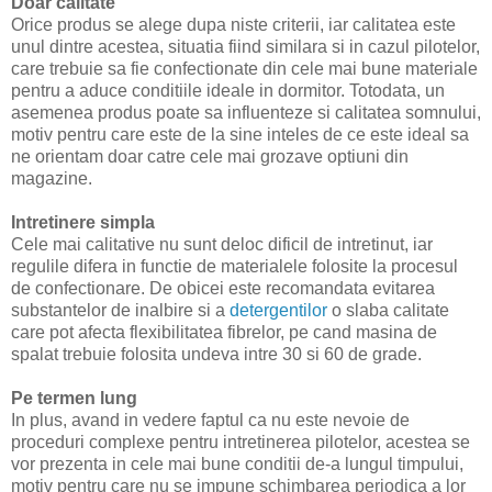
Doar calitate
Orice produs se alege dupa niste criterii, iar calitatea este
unul dintre acestea, situatia fiind similara si in cazul pilotelor,
care trebuie sa fie confectionate din cele mai bune materiale
pentru a aduce conditiile ideale in dormitor. Totodata, un
asemenea produs poate sa influenteze si calitatea somnului,
motiv pentru care este de la sine inteles de ce este ideal sa
ne orientam doar catre cele mai grozave optiuni din
magazine.
Intretinere simpla
Cele mai calitative nu sunt deloc dificil de intretinut, iar
regulile difera in functie de materialele folosite la procesul
de confectionare. De obicei este recomandata evitarea
substantelor de inalbire si a
detergentilor
o slaba calitate
care pot afecta flexibilitatea fibrelor, pe cand masina de
spalat trebuie folosita undeva intre 30 si 60 de grade.
Pe termen lung
In plus, avand in vedere faptul ca nu este nevoie de
proceduri complexe pentru intretinerea pilotelor, acestea se
vor prezenta in cele mai bune conditii de-a lungul timpului,
motiv pentru care nu se impune schimbarea periodica a lor