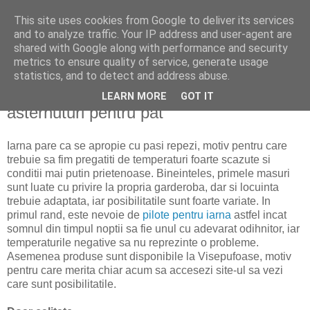
This site uses cookies from Google to deliver its services
politically correct
and to analyze traffic. Your IP address and user-agent are
shared with Google along with performance and security
metrics to ensure quality of service, generate usage
statistics, and to detect and address abuse.
luni, 17 septembrie 2018
Toamna trebuie sa cumparam alte
LEARN MORE
GOT IT
asternuturi pentru pat
Iarna pare ca se apropie cu pasi repezi, motiv pentru care
trebuie sa fim pregatiti de temperaturi foarte scazute si
conditii mai putin prietenoase. Bineinteles, primele masuri
sunt luate cu privire la propria garderoba, dar si locuinta
trebuie adaptata, iar posibilitatile sunt foarte variate. In
primul rand, este nevoie de
pilote pentru iarna
astfel incat
somnul din timpul noptii sa fie unul cu adevarat odihnitor, iar
temperaturile negative sa nu reprezinte o probleme.
Asemenea produse sunt disponibile la Visepufoase, motiv
pentru care merita chiar acum sa accesezi site-ul sa vezi
care sunt posibilitatile.