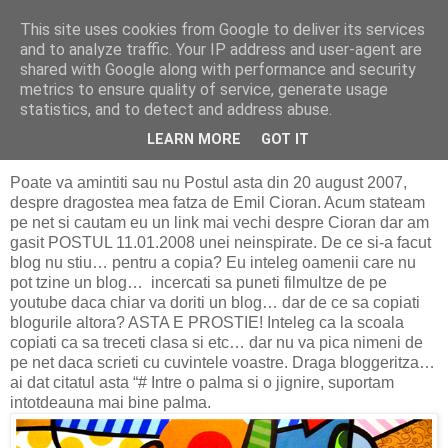
This site uses cookies from Google to deliver its services
politically correct
and to analyze traffic. Your IP address and user-agent are
shared with Google along with performance and security
metrics to ensure quality of service, generate usage
statistics, and to detect and address abuse.
duminică, 24 martie 2019
Din colectia bloggeri care ma copiaza
LEARN MORE
GOT IT
Poate va amintiti sau nu Postul asta din 20 august 2007,
despre dragostea mea fatza de Emil Cioran. Acum stateam
pe net si cautam eu un link mai vechi despre Cioran dar am
gasit POSTUL 11.01.2008 unei neinspirate. De ce si-a facut
blog nu stiu… pentru a copia? Eu inteleg oamenii care nu
pot tzine un blog… incercati sa puneti filmultze de pe
youtube daca chiar va doriti un blog… dar de ce sa copiati
blogurile altora? ASTA E PROSTIE! Inteleg ca la scoala
copiati ca sa treceti clasa si etc… dar nu va pica nimeni de
pe net daca scrieti cu cuvintele voastre. Draga bloggeritza…
ai dat citatul asta “# Intre o palma si o jignire, suportam
intotdeauna mai bine palma.