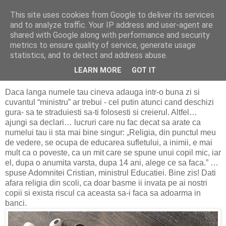
This site uses cookies from Google to deliver its services
politically correct
and to analyze traffic. Your IP address and user-agent are
shared with Google along with performance and security
metrics to ensure quality of service, generate usage
statistics, and to detect and address abuse.
duminică, 24 martie 2019
Ministrul… de poveste
LEARN MORE
GOT IT
Daca langa numele tau cineva adauga intr-o buna zi si
cuvantul “ministru” ar trebui - cel putin atunci cand deschizi
gura- sa te straduiesti sa-ti folosesti si creierul. Altfel…
ajungi sa declari… lucruri care nu fac decat sa arate ca
numelui tau ii sta mai bine singur: „Religia, din punctul meu
de vedere, se ocupa de educarea sufletului, a inimii, e mai
mult ca o poveste, ca un mit care se spune unui copil mic, iar
el, dupa o anumita varsta, dupa 14 ani, alege ce sa faca.” …
spuse Adomnitei Cristian, ministrul Educatiei. Bine zis! Dati
afara religia din scoli, ca doar basme ii invata pe ai nostri
copii si exista riscul ca aceasta sa-i faca sa adoarma in
banci.