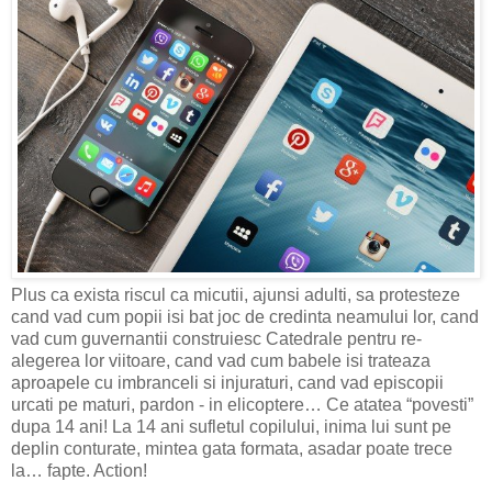
Plus ca exista riscul ca micutii, ajunsi adulti, sa protesteze
cand vad cum popii isi bat joc de credinta neamului lor, cand
vad cum guvernantii construiesc Catedrale pentru re-
alegerea lor viitoare, cand vad cum babele isi trateaza
aproapele cu imbranceli si injuraturi, cand vad episcopii
urcati pe maturi, pardon - in elicoptere… Ce atatea “povesti”
dupa 14 ani! La 14 ani sufletul copilului, inima lui sunt pe
deplin conturate, mintea gata formata, asadar poate trece
la… fapte. Action!